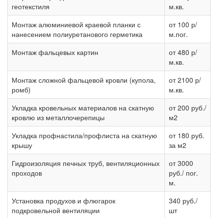
геотекстиля
м.кв.
Монтаж алюминиевой краевой планки с
от 100 р/
нанесением полиуретанового герметика
м.пог.
Монтаж фальцевых картин
от 480 р/
м.кв.
Монтаж сложной фальцевой кровли (купола,
от 2100 р/
ромб)
м.кв.
Укладка кровельных материалов на скатную
от 200 руб./
кровлю из металлочерепицы
м2
Укладка профнастила/профлиста на скатную
от 180 руб.
крышу
за м2
Гидроизоляция печных труб, вентиляционных
от 3000
проходов
руб./ пог.
м.
Установка продухов и флюгарок
340 руб./
подкровельной вентиляции
шт