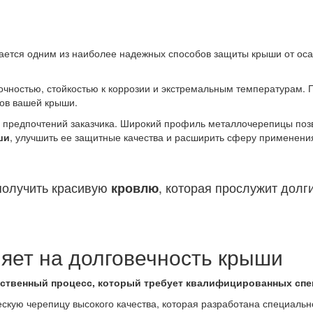
тается одним из наиболее надежных способов защиты крыши от ос
очностью, стойкостью к коррозии и экстремальным температурам.
ов вашей крыши.
х предпочтений заказчика. Широкий профиль металлочерепицы поз
ши
, улучшить ее защитные качества и расширить сферу применени
получить красивую
кровлю
, которая прослужит долг
яет на долговечность крыши
тственный процесс, который требует квалифицированных спе
кую черепицу высокого качества, которая разработана специальн